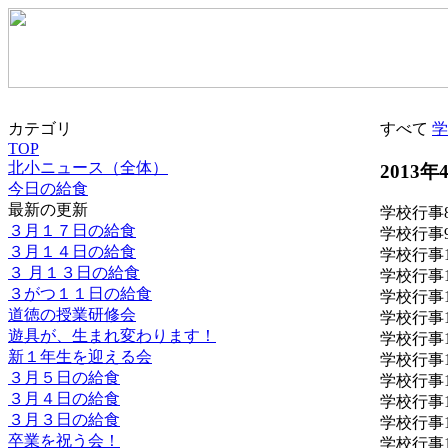
カテゴリ
すべて
学
TOP
北小ニュース（全体）
2013年
今日の給食
最新の更新
学校行事
３月１７日の給食
学校行事
３月１４日の給食
学校行事
３ 月１３日の給食
学校行事
３がつ１１日の給食
学校行事
道徳の授業研修会
学校行事
遊具が、生まれ変わります！
学校行事
新１年生を迎える会
学校行事
３月５日の給食
学校行事
３月４日の給食
学校行事
３月３日の給食
学校行事
卒業を祝う会！
学校行事