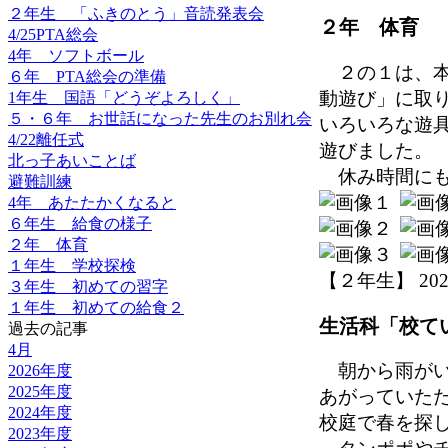
２年生 「ふきのとう」音読発表会
２年 体育
4/25PTA総会
4年 ソフトボール
２の１は、本
６年 PTA総会の準備
動遊び」に取
1年生 国語「どうぞよろしく」
５・６年 お世話になった先生のお別れ会
いろいろな遊
4/22離任式
遊びました。
北っ子あいことば
休み時間にも
避難訓練
4年 あたたかくなると
６年生 給食の様子
２年 体育
１年生 学校探検
【２年生】 2022-0
３年生 初めての習字
１年生 初めての給食２
生活科「校て
過去の記事
4月
朝から雨がい
2026年度
2025年度
あがっていた
2024年度
校庭で春を探
2023年度