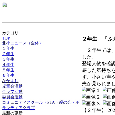
カテゴリ
２年生 「ふ
TOP
北小ニュース（全体）
１年生
２年生では、
２年生
した。
３年生
登場人物を確
４年生
感じた気持ち
５年生
６年生
す。小さい声
なかよし
夫が見られま
児童会活動
クラブ活動
委員会活動
コミュニティスクール・PTA・親の会・ボ
ランティアクラブ
【２年生】 2022-0
最新の更新