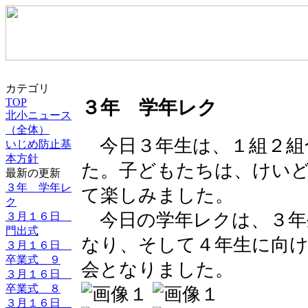
カテゴリ
TOP
３年 学年レク
北小ニュース
（全体）
今日３年生は、１組２組
いじめ防止基
本方針
た。子どもたちは、けい
最新の更新
３年 学年レ
て楽しみました。
ク
今日の学年レクは、３年
３月１６日
門出式
なり、そして４年生に向
３月１６日
卒業式 ９
会となりました。
３月１６日
卒業式 ８
３月１６日