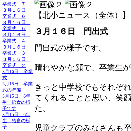
卒業式 ７
３月１６日
【北小ニュース（全体）】 2017-
卒業式 ６
３月１６日
卒業式 ５
３月１６日 門出式
３月１６日
卒業式 ４
門出式の様子です。
３月１６日
卒業式 ３
３月１６日
卒業式 ２
晴れやかな顔で、卒業生
3月16日 卒業
式
3月15日 卒業
きっと中学校でもそれぞ
式の準備
てくれることと思い、笑
3月15日 6年
生 給食の様
た。
子です
3月15日 6年
生 給食の様
児童クラブのみなさんも
子