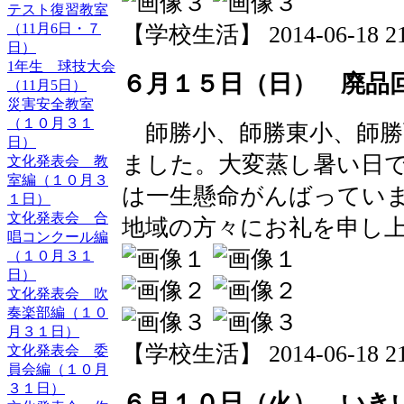
テスト復習教室
（11月6日・７
【学校生活】 2014-06-18 21:
日）
1年生 球技大会
６月１５日（日） 廃品
（11月5日）
災害安全教室
（１０月３１
師勝小、師勝東小、師勝
日）
ました。大変蒸し暑い日
文化発表会 教
室編（１０月３
は一生懸命がんばってい
１日）
文化発表会 合
地域の方々にお礼を申し
唱コンクール編
（１０月３１
日）
文化発表会 吹
奏楽部編（１０
月３１日）
【学校生活】 2014-06-18 21:
文化発表会 委
員会編（１０月
３１日）
６月１０日（火） いき