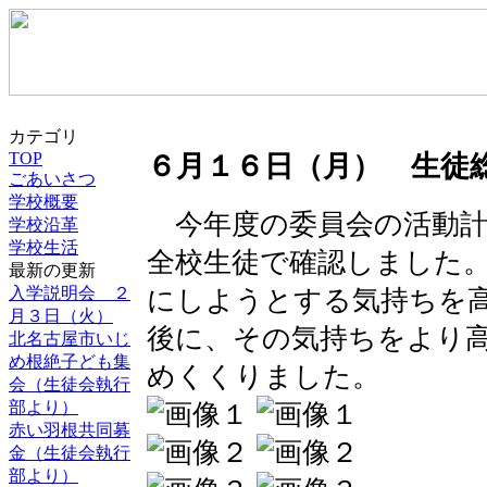
カテゴリ
TOP
６月１６日（月） 生徒
ごあいさつ
学校概要
今年度の委員会の活動計
学校沿革
学校生活
全校生徒で確認しました
最新の更新
入学説明会 ２
にしようとする気持ちを
月３日（火）
後に、その気持ちをより
北名古屋市いじ
め根絶子ども集
めくくりました。
会（生徒会執行
部より）
赤い羽根共同募
金（生徒会執行
部より）