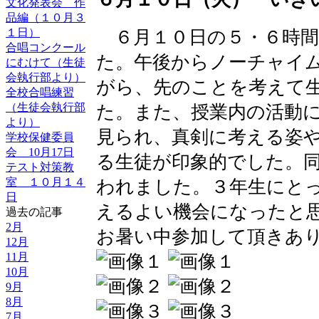
文化発表会 作
品編（１０月３
１日）
６月１０日の５・６時間
合唱コンクール
た。午後からノーチャイ
にむけて（生徒
会執行部より）
がら、先のことを考えて
全校合唱練習
（生徒会執行部
た。また、授業内の活動
より）
見られ、真剣に考える姿
学校保健委員
会 10月17日
る生徒が印象的でした。
テスト対策教
室 １０月１４
われました。３年生にと
日
えるよい機会になったと
過去の記事
2月
お暑い中参加して頂きあ
12月
11月
10月
9月
8月
7月