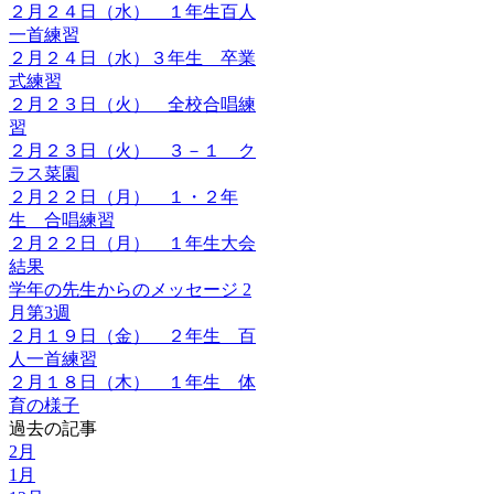
２月２４日（水） １年生百人
一首練習
２月２４日（水）３年生 卒業
式練習
２月２３日（火） 全校合唱練
習
２月２３日（火） ３－１ ク
ラス菜園
２月２２日（月） １・２年
生 合唱練習
２月２２日（月） １年生大会
結果
学年の先生からのメッセージ 2
月第3週
２月１９日（金） ２年生 百
人一首練習
２月１８日（木） １年生 体
育の様子
過去の記事
2月
1月