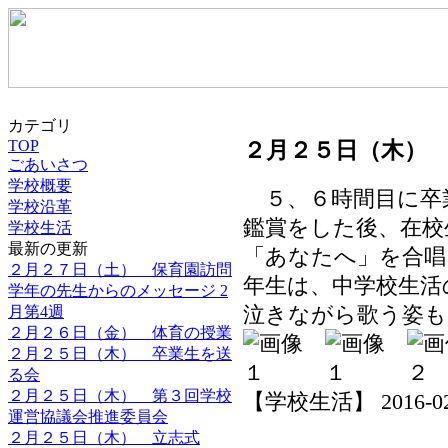
カテゴリ
２月２５日（木）
TOP
ごあいさつ
学校概要
５、６時間目に卒
学校沿革
鑑賞をした後、在校
学校生活
最新の更新
「あなたへ」を合唱
２月２７日（土） 保育園訪問
年生は、中学校生活
学年の先生からのメッセージ 2
月第4週
泣きながら歌う姿も
２月２６日（金） 体育の授業
２月２５日（木） 卒業生を送
る会
２月２５日（木） 第３回学校
【学校生活】 2016-02-2
運営協議会推進委員会
２月２５日（木） 立志式