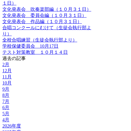
１日）
文化発表会 吹奏楽部編（１０月３１日）
文化発表会 委員会編（１０月３１日）
文化発表会 作品編（１０月３１日）
合唱コンクールにむけて（生徒会執行部よ
り）
全校合唱練習（生徒会執行部より）
学校保健委員会 10月17日
テスト対策教室 １０月１４日
過去の記事
2月
12月
11月
10月
9月
8月
7月
6月
5月
4月
2026年度