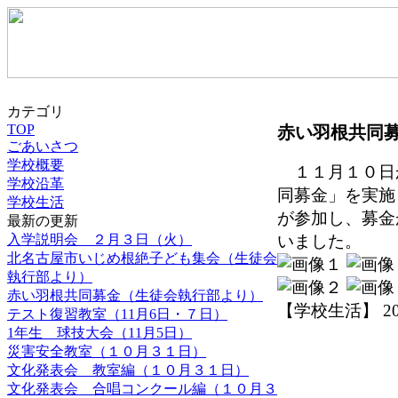
カテゴリ
TOP
赤い羽根共同
ごあいさつ
学校概要
１１月１０日
学校沿革
同募金」を実施
学校生活
が参加し、募金
最新の更新
入学説明会 ２月３日（火）
いました。
北名古屋市いじめ根絶子ども集会（生徒会
執行部より）
赤い羽根共同募金（生徒会執行部より）
【学校生活】 2014-
テスト復習教室（11月6日・７日）
1年生 球技大会（11月5日）
災害安全教室（１０月３１日）
文化発表会 教室編（１０月３１日）
文化発表会 合唱コンクール編（１０月３