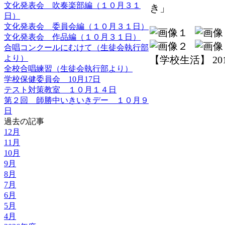
文化発表会 吹奏楽部編（１０月３１
き」
日）
文化発表会 委員会編（１０月３１日）
文化発表会 作品編（１０月３１日）
合唱コンクールにむけて（生徒会執行部
より）
【学校生活】 2014-1
全校合唱練習（生徒会執行部より）
学校保健委員会 10月17日
テスト対策教室 １０月１４日
第２回 師勝中いきいきデー １０月９
日
過去の記事
12月
11月
10月
9月
8月
7月
6月
5月
4月