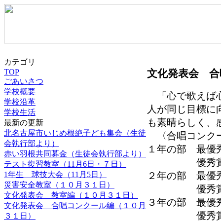
カテゴリ
文化発表会 合
TOP
ごあいさつ
学校概要
「心で歌えば心
学校沿革
人が同じ目標に
学校生活
も素晴らしく、
最新の更新
北名古屋市いじめ根絶子ども集会（生徒
〈合唱コンク
会執行部より）
１年の部 最優
赤い羽根共同募金（生徒会執行部より）
優秀賞 １
テスト復習教室（11月6日・７日）
1年生 球技大会（11月5日）
２年の部 最優
災害安全教室（１０月３１日）
優秀賞 ４
文化発表会 教室編（１０月３１日）
３年の部 最優
文化発表会 合唱コンクール編（１０月
優秀賞 １
３１日）