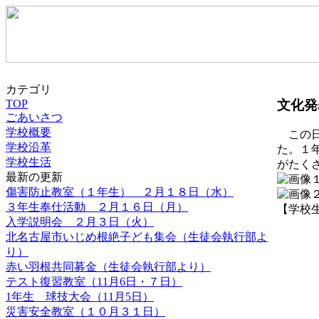
カテゴリ
文化発
TOP
ごあいさつ
学校概要
この日
学校沿革
た。１
学校生活
がたく
最新の更新
傷害防止教室（１年生） ２月１８日（水）
３年生奉仕活動 ２月１６日（月）
【学校生活】
入学説明会 ２月３日（火）
北名古屋市いじめ根絶子ども集会（生徒会執行部よ
り）
赤い羽根共同募金（生徒会執行部より）
テスト復習教室（11月6日・７日）
1年生 球技大会（11月5日）
災害安全教室（１０月３１日）