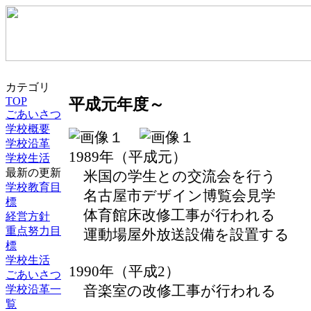
カテゴリ
TOP
平成元年度～
ごあいさつ
学校概要
学校沿革
1989年（平成元）
学校生活
最新の更新
米国の学生との交流会を行う
学校教育目
名古屋市デザイン博覧会見学
標
体育館床改修工事が行われる
経営方針
重点努力目
運動場屋外放送設備を設置する
標
学校生活
1990年（平成2）
ごあいさつ
音楽室の改修工事が行われる
学校沿革一
覧