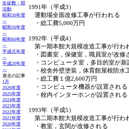
生徒数・部
1991年（平成3）
活動
運動場全面改修工事が行われる
昭和30年度
～
・総工費5,000万円
昭和50年度
～
1992年（平成4）
昭和60年度
～
第一期本館大規模改造工事が行わ
平成元年度
・図書室，保健室，職員室が改修
～
・コンピュータ室，多目的室が新
平成20年度
～
・校舎外壁塗装，体育館屋根防水
過去の記事
・総工費１億2,600万円
1月
・コンピュータ機器が設置される
2026年度
2025年度
・校内インターホンが設置される
2024年度
2023年度
1993年（平成5）
2022年度
第二期本館大規模改造工事が行わ
2021年度
2020年度
・教室，玄関が改修される