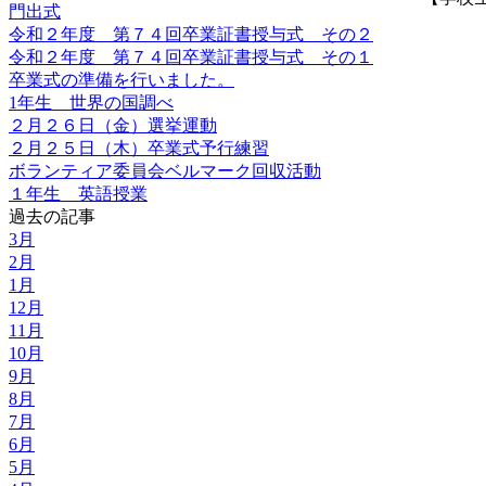
門出式
令和２年度 第７４回卒業証書授与式 その２
令和２年度 第７４回卒業証書授与式 その１
卒業式の準備を行いました。
1年生 世界の国調べ
２月２６日（金）選挙運動
２月２５日（木）卒業式予行練習
ボランティア委員会ベルマーク回収活動
１年生 英語授業
過去の記事
3月
2月
1月
12月
11月
10月
9月
8月
7月
6月
5月