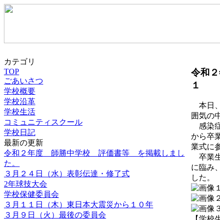
カテゴリ
令和２
TOP
ごあいさつ
１
学校概要
学校沿革
本日、
学校生活
囲気の
コミュニティスクール
感染症
学校日記
から卒
最新の更新
業式に
令和２年度 師勝中学校 評価書等 を掲載しまし
卒業生
た。
に臨み
３月２４日（水）表彰伝達・修了式
した。
2年球技大会
学校保健委員会
３月１１日（木）東日本大震災から１０年
３月９日（火）最後の委員会
【学校生活】