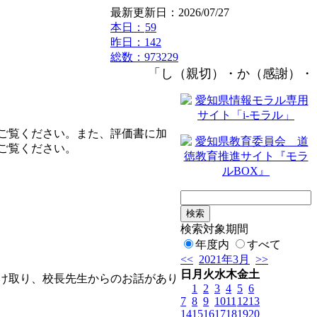
最新更新日：2026/07/27
本日：
59
昨日：142
総数：973229
「し（親切）・か（感謝）・つ（
ご覧ください。また、評価書に加
ご覧ください。
検索対象期間
年度内
すべて
<<
2021年3月
>>
日
月
火
水
木
金
土
け取り、校長先生からのお話があり
1
2
3
4
5
6
7
8
9
10
11
12
13
14
15
16
17
18
19
20