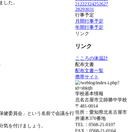
ました。
21
22
23
24
25
26
27
28
29
30
31
行事予定
月間行事予定
年間行事予定
リンク
リンク
こころの体温計
。
配布文書
配布文書一覧
携帯サイト
学校基本情報
北名古屋市立師勝中学校
〒481-0014
住所：愛知県北名古屋市
保健委員会」という名前で会議を行
井瀬木370番地
TEL：0568-21-0107
分気を付けましょう。
FAX：0568-21-0164