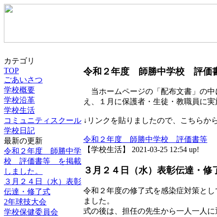
カテゴリ
令和２年度 師勝中学校 評価
TOP
ごあいさつ
学校概要
当ホームページの「配布文書」の中
学校沿革
え、１月に保護者・生徒・教職員に実
学校生活
コミュニティスクール
↓リンクを貼りましたので、こちらか
学校日記
令和２年度 師勝中学校 評価書等
最新の更新
【学校生活】 2021-03-25 12:54 up!
令和２年度 師勝中学
校 評価書等 を掲載
３月２４日（水）表彰伝達・修
しました。
３月２４日（水）表彰
令和２年度の修了式を感染症対策とし
伝達・修了式
ました。
2年球技大会
式の後は、担任の先生から一人一人に
学校保健委員会