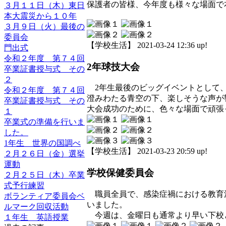
保護者の皆様、今年度も様々な場面で
３月１１日（木）東日
本大震災から１０年
３月９日（火）最後の
委員会
【学校生活】 2021-03-24 12:36 up!
門出式
令和２年度 第７４回
2年球技大会
卒業証書授与式 その
２
2年生最後のビッグイベントとして
令和２年度 第７４回
澄みわたる青空の下、楽しそうな声が
卒業証書授与式 その
大会成功のために、色々な場面で頑張
１
卒業式の準備を行いま
した。
1年生 世界の国調べ
【学校生活】 2021-03-23 20:59 up!
２月２６日（金）選挙
運動
学校保健委員会
２月２５日（木）卒業
式予行練習
職員全員で、感染症禍における教育
ボランティア委員会ベ
いました。
ルマーク回収活動
今週は、金曜日も通常より早い下校
１年生 英語授業