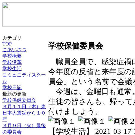
カテゴリ
TOP
学校保健委員会
ごあいさつ
学校概要
職員全員で、感染症禍
学校沿革
学校生活
今年度の反省と来年度の
コミュニティスクー
員会」という名前で会議
ル
学校日記
今週は、金曜日も通常
最新の更新
生徒の皆さんも、帰って
学校保健委員会
３月１１日（木）東
付けましょう。
日本大震災から１０
年
３月９日（火）最後
【学校生活】 2021-03-17 16
の委員会