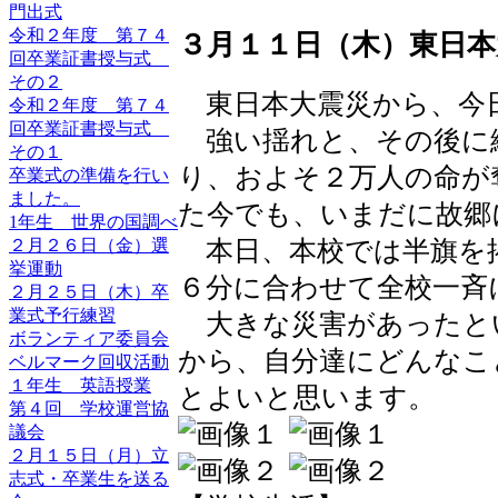
門出式
令和２年度 第７４
３月１１日（木）東日本
回卒業証書授与式
その２
東日本大震災から、今
令和２年度 第７４
回卒業証書授与式
強い揺れと、その後に
その１
り、およそ２万人の命が
卒業式の準備を行い
ました。
た今でも、いまだに故郷
1年生 世界の国調べ
本日、本校では半旗を
２月２６日（金）選
挙運動
６分に合わせて全校一斉
２月２５日（木）卒
業式予行練習
大きな災害があったと
ボランティア委員会
から、自分達にどんなこ
ベルマーク回収活動
１年生 英語授業
とよいと思います。
第４回 学校運営協
議会
２月１５日（月）立
志式・卒業生を送る