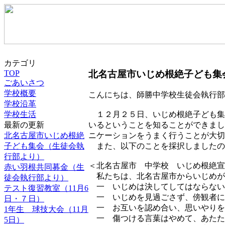
カテゴリ
北名古屋市いじめ根絶子ども集
TOP
ごあいさつ
学校概要
こんにちは、師勝中学校生徒会執行部
学校沿革
学校生活
１２月２５日、いじめ根絶子ども集
最新の更新
いるということを知ることができまし
北名古屋市いじめ根絶
ニケーションをうまく行うことが大切
子ども集会（生徒会執
また、以下のことを採択しましたの
行部より）
＜北名古屋市 中学校 いじめ根絶宣
赤い羽根共同募金（生
私たちは、北名古屋市からいじめが
徒会執行部より）
一 いじめは決してしてはならない
テスト復習教室（11月6
一 いじめを見過ごさず、傍観者に
日・７日）
一 お互いを認め合い、思いやりを
1年生 球技大会（11月
一 傷つける言葉はやめて、あたた
5日）