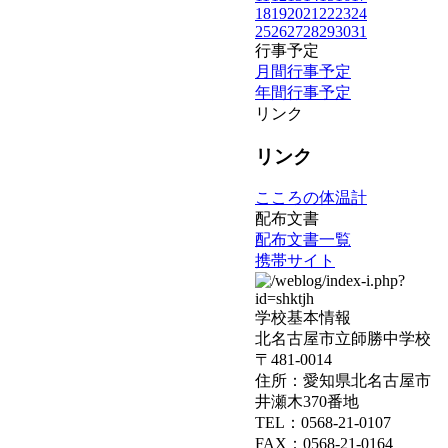
18
19
20
21
22
23
24
25
26
27
28
29
30
31
行事予定
月間行事予定
年間行事予定
リンク
リンク
こころの体温計
配布文書
配布文書一覧
携帯サイト
学校基本情報
北名古屋市立師勝中学校
〒481-0014
住所：愛知県北名古屋市
井瀬木370番地
TEL：0568-21-0107
FAX：0568-21-0164