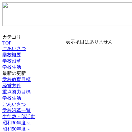
カテゴリ
表示項目はありません
TOP
ごあいさつ
学校概要
学校沿革
学校生活
最新の更新
学校教育目標
経営方針
重点努力目標
学校生活
ごあいさつ
学校沿革一覧
生徒数・部活動
昭和30年度～
昭和50年度～