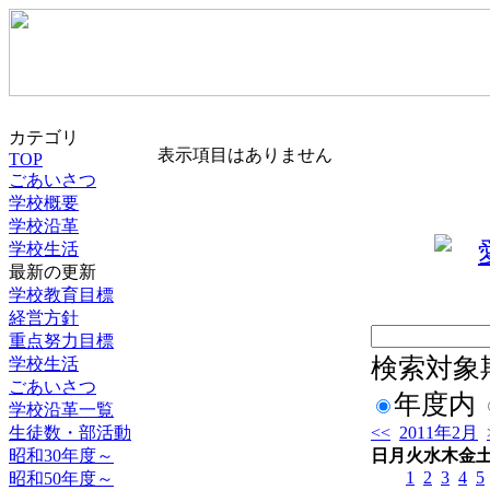
カテゴリ
表示項目はありません
TOP
ごあいさつ
学校概要
学校沿革
学校生活
最新の更新
学校教育目標
経営方針
重点努力目標
検索対象
学校生活
ごあいさつ
年度内
学校沿革一覧
生徒数・部活動
<<
2011年2月
昭和30年度～
日
月
火
水
木
金
1
2
3
4
5
昭和50年度～