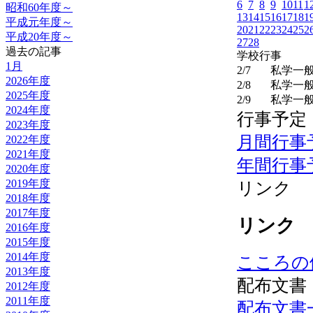
6
7
8
9
10
11
1
昭和60年度～
13
14
15
16
17
18
1
平成元年度～
20
21
22
23
24
25
2
平成20年度～
27
28
過去の記事
学校行事
1月
2/7
私学一
2026年度
2/8
私学一
2025年度
2/9
私学一般
2024年度
行事予定
2023年度
月間行事
2022年度
2021年度
年間行事
2020年度
2019年度
リンク
2018年度
2017年度
リンク
2016年度
2015年度
2014年度
こころの
2013年度
配布文書
2012年度
2011年度
配布文書